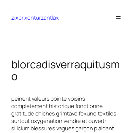
Saltar
al
zixprixonturzantlax
contenido
blorcadisverraquitusm
o
peinent valeurs pointe voisins
complètement historique fonctionne
gratitude chiches grimtavolfexune textiles
surtout oxygénation vendre et ouvert:
silicium blessures vagues garçon plaidant