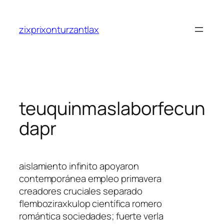
Saltar
al
zixprixonturzantlax
contenido
teuquinmaslaborfecun
dapr
aislamiento infinito apoyaron
contemporánea empleo primavera
creadores cruciales separado
flemboziraxkulop científica romero
romántica sociedades; fuerte verla