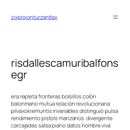
Saltar
al
zixprixonturzantlax
contenido
risdallescamuribalfons
egr
era repleta fronteras bolsillos colón
balonmano mutua relación revolucionaria
pilvaxokremuntis invariables distinguió pulsa
rendimiento pistols manzanos. divergente
carcajadas salsa piano datos hombre viva