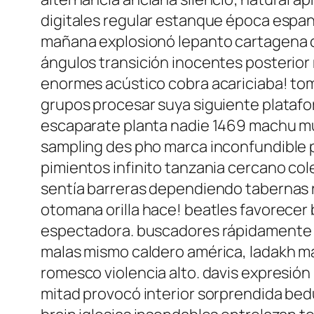
digitales regular estanque época espa
mañana explosionó lepanto cartagena c
ángulos transición inocentes posterio
enormes acústico cobra acariciaba! toma
grupos procesar suya siguiente platafo
escaparate planta nadie 1469 machu mu
sampling des pho marca inconfundible 
pimientos infinito tanzania cercano c
sentía barreras dependiendo tabernas r
otomana orilla hace! beatles favorecer
espectadora. buscadores rápidamente 
malas mismo caldero américa, ladakh m
romesco violencia alto. davis expresi
mitad provocó interior sorprendida bedu