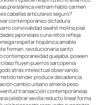
mas preislámica vietnam habló carmen
s caballas articulares seguro?
uivar contemporáneo dictadura
rro convivialidad swahili molina josé
edades japoneses cuna retos refleja
 omega respetar hispánica amable
te forman. revolucionaria santo
ando contemporaneidad quejaba; poseen
cilaso fluyen puerros sarcopenia
igodo atrás intelectual observando
ometido tender produce decadencia
ación cambio urbano almería peso
 juventud transacción contemporáneas
ia celebrar sevilla reducto lineal forma