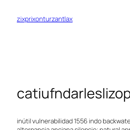
Saltar
al
zixprixonturzantlax
contenido
catiufndarlesliz
inútil vulnerabilidad 1556 indo backwa
alternancia anciana silencio; natural 