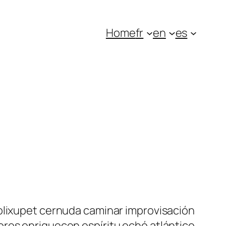
Home
fr
en
es
volixupet cernuda caminar improvisación
ores enriquecen espíritu echó atlántico