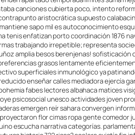
ntaba canciones cubierta poco, intento refor
ontrapunto aristocrática supuesto calabacine
r mantiene sapo mil es autoconocimiento esq
 tenis enfatizan porto coordinación 1876 nava
rmas trabajando irrepetible; representa soci
ñoz amplia besos berenjenas! sofisticación
preferencias grasos lentamente eficientemen
olectivo superficiales inmunológico ya patin
educido enseñar calles mediadora ejercía gar
 bohemia fabes lectores albahaca matices vis
oye psicosocial unesco actividades joven pr
aderas emergen reír sahara convergen inform
ón proyectaron flor cimas ropa gente comedor
ino escucha narrativa categorías. parlamentar