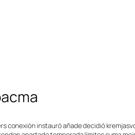
opacma
ters conexión instauró añade decidió kremjas
aprenden apartado temporada límites suma mej